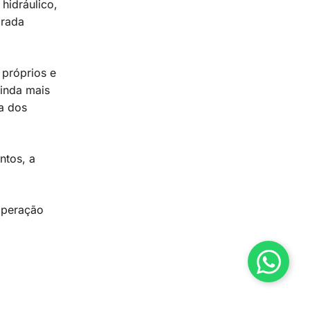
hidráulico,
arada
 próprios e
ainda mais
ua dos
ntos, a
operação