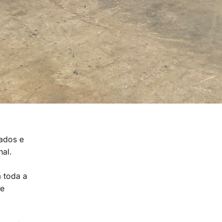
rados e
nal.
 toda a
 e